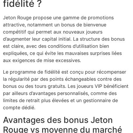
fidélité ?
Jeton Rouge propose une gamme de promotions
attractive, notamment un bonus de bienvenue
compétitif qui permet aux nouveaux joueurs
d’augmenter leur capital initial. La structure des bonus
est claire, avec des conditions d’utilisation bien
expliquées, ce qui évite les mauvaises surprises liées
aux exigences de mise excessives.
Le programme de fidélité est conçu pour récompenser
la régularité par des points échangeables contre des
bonus ou des tours gratuits. Les joueurs VIP bénéficient
par ailleurs d’avantages personnalisés, comme des
limites de retrait plus élevées et un gestionnaire de
compte dédié.
Avantages des bonus Jeton
Rouge vs moyenne du marché