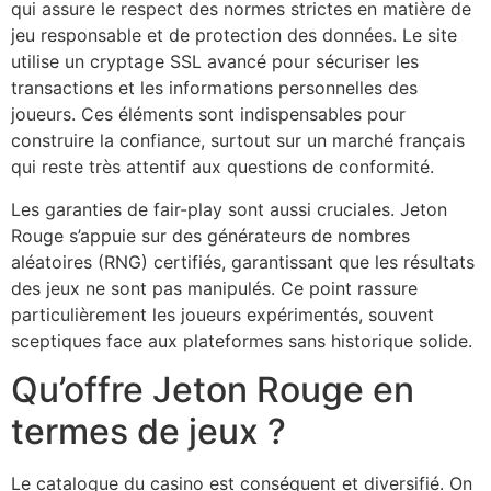
qui assure le respect des normes strictes en matière de
jeu responsable et de protection des données. Le site
utilise un cryptage SSL avancé pour sécuriser les
transactions et les informations personnelles des
joueurs. Ces éléments sont indispensables pour
construire la confiance, surtout sur un marché français
qui reste très attentif aux questions de conformité.
Les garanties de fair-play sont aussi cruciales. Jeton
Rouge s’appuie sur des générateurs de nombres
aléatoires (RNG) certifiés, garantissant que les résultats
des jeux ne sont pas manipulés. Ce point rassure
particulièrement les joueurs expérimentés, souvent
sceptiques face aux plateformes sans historique solide.
Qu’offre Jeton Rouge en
termes de jeux ?
Le catalogue du casino est conséquent et diversifié. On