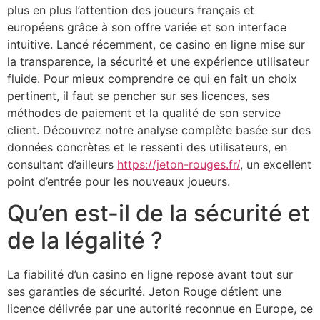
plus en plus l’attention des joueurs français et
européens grâce à son offre variée et son interface
intuitive. Lancé récemment, ce casino en ligne mise sur
la transparence, la sécurité et une expérience utilisateur
fluide. Pour mieux comprendre ce qui en fait un choix
pertinent, il faut se pencher sur ses licences, ses
méthodes de paiement et la qualité de son service
client. Découvrez notre analyse complète basée sur des
données concrètes et le ressenti des utilisateurs, en
consultant d’ailleurs
https://jeton-rouges.fr/
, un excellent
point d’entrée pour les nouveaux joueurs.
Qu’en est-il de la sécurité et
de la légalité ?
La fiabilité d’un casino en ligne repose avant tout sur
ses garanties de sécurité. Jeton Rouge détient une
licence délivrée par une autorité reconnue en Europe, ce