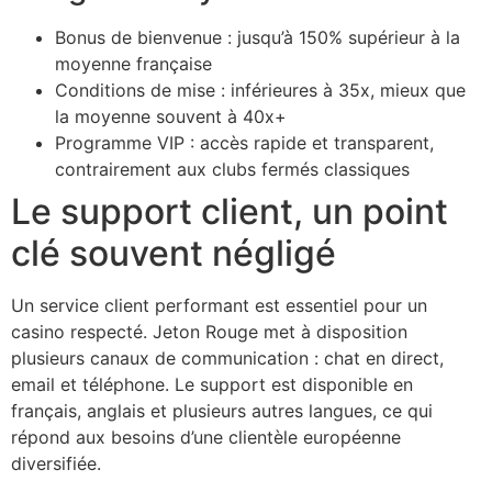
Bonus de bienvenue : jusqu’à 150% supérieur à la
moyenne française
Conditions de mise : inférieures à 35x, mieux que
la moyenne souvent à 40x+
Programme VIP : accès rapide et transparent,
contrairement aux clubs fermés classiques
Le support client, un point
clé souvent négligé
Un service client performant est essentiel pour un
casino respecté. Jeton Rouge met à disposition
plusieurs canaux de communication : chat en direct,
email et téléphone. Le support est disponible en
français, anglais et plusieurs autres langues, ce qui
répond aux besoins d’une clientèle européenne
diversifiée.