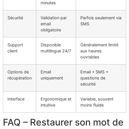
minutes
Sécurité
Validation par
Parfois seulement via
email
SMS
obligatoire
Support
Disponible
Généralement limité
client
multilingue 24/7
aux heures
ouvrables
Options de
Email
Email + SMS +
récupération
uniquement
questions de
sécurité
Interface
Ergonomique et
Variable, souvent
intuitive
moins fluide
FAQ – Restaurer son mot de