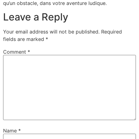
qu’un obstacle, dans votre aventure ludique.
Leave a Reply
Your email address will not be published.
Required
fields are marked
*
Comment
*
Name
*