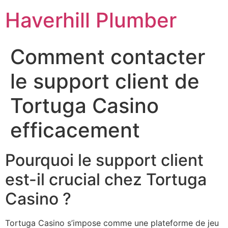
Skip
Haverhill Plumber
to
content
Comment contacter
le support client de
Tortuga Casino
efficacement
Pourquoi le support client
est-il crucial chez Tortuga
Casino ?
Tortuga Casino s’impose comme une plateforme de jeu