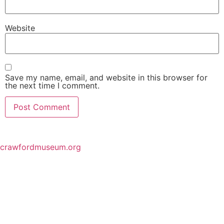
Website
Save my name, email, and website in this browser for
the next time I comment.
crawfordmuseum.org