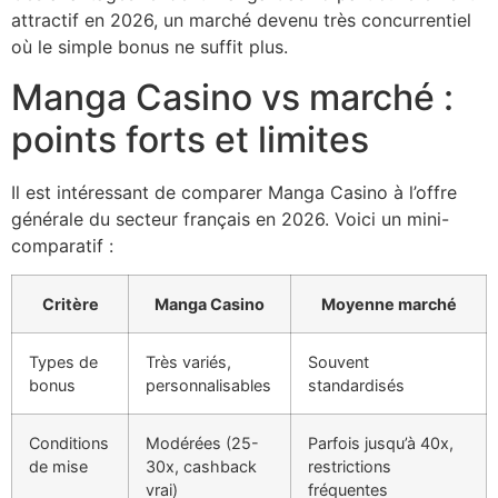
attractif en 2026, un marché devenu très concurrentiel
où le simple bonus ne suffit plus.
Manga Casino vs marché :
points forts et limites
Il est intéressant de comparer Manga Casino à l’offre
générale du secteur français en 2026. Voici un mini-
comparatif :
Critère
Manga Casino
Moyenne marché
Types de
Très variés,
Souvent
bonus
personnalisables
standardisés
Conditions
Modérées (25-
Parfois jusqu’à 40x,
de mise
30x, cashback
restrictions
vrai)
fréquentes