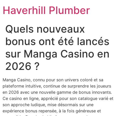
Skip
Haverhill Plumber
to
content
Quels nouveaux
bonus ont été lancés
sur Manga Casino en
2026 ?
Manga Casino, connu pour son univers coloré et sa
plateforme intuitive, continue de surprendre les joueurs
en 2026 avec une nouvelle gamme de bonus innovants.
Ce casino en ligne, apprécié pour son catalogue varié et
son approche ludique, mise désormais sur une
expérience bonus repensée, à la fois généreuse et