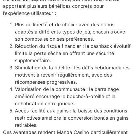
apportent plusieurs bénéfices concrets pour
l’expérience utilisateur :
Plus de liberté et de choix : avec des bonus
adaptés à différents types de jeu, chacun trouve
son compte selon ses préférences.
Réduction du risque financier : le cashback évolutif
limite la perte sèche en offrant une sécurité
supplémentaire.
Stimulation de la fidélité : les défis hebdomadaires
motivent à revenir régulièrement, avec des
récompenses progressives.
Valorisation de la communauté : le parrainage
amélioré encourage le bouche-à-oreille et la
cohabitation entre joueurs.
Accès facilité aux gains : la baisse des conditions
restrictives améliore la conversion bonus en gains
retirables.
Ces avantages rendent Manga Casino particulièrement