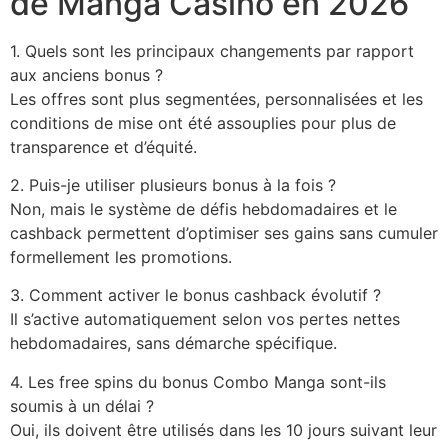
de Manga Casino en 2026
1. Quels sont les principaux changements par rapport
aux anciens bonus ?
Les offres sont plus segmentées, personnalisées et les
conditions de mise ont été assouplies pour plus de
transparence et d’équité.
2. Puis-je utiliser plusieurs bonus à la fois ?
Non, mais le système de défis hebdomadaires et le
cashback permettent d’optimiser ses gains sans cumuler
formellement les promotions.
3. Comment activer le bonus cashback évolutif ?
Il s’active automatiquement selon vos pertes nettes
hebdomadaires, sans démarche spécifique.
4. Les free spins du bonus Combo Manga sont-ils
soumis à un délai ?
Oui, ils doivent être utilisés dans les 10 jours suivant leur