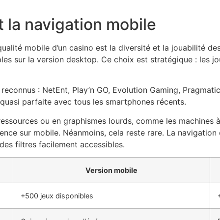
t la navigation mobile
ualité mobile d’un casino est la diversité et la jouabilité 
bles sur la version desktop. Ce choix est stratégique : les 
 reconnus : NetEnt, Play’n GO, Evolution Gaming, Pragmatic 
 quasi parfaite avec tous les smartphones récents.
essources ou en graphismes lourds, comme les machines à s
ence sur mobile. Néanmoins, cela reste rare. La navigation da
es filtres facilement accessibles.
Version mobile
+500 jeux disponibles