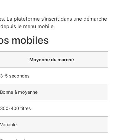
es. La plateforme s’inscrit dans une démarche
 depuis le menu mobile.
os mobiles
Moyenne du marché
3-5 secondes
Bonne à moyenne
300-400 titres
Variable