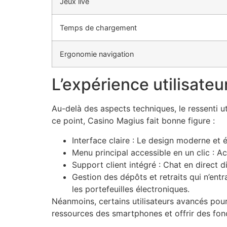
Jeux live
Temps de chargement
Ergonomie navigation
L’expérience utilisateur
Au-delà des aspects techniques, le ressenti uti
ce point, Casino Magius fait bonne figure :
Interface claire : Le design moderne et ép
Menu principal accessible en un clic : 
Support client intégré : Chat en direct d
Gestion des dépôts et retraits qui n’en
les portefeuilles électroniques.
Néanmoins, certains utilisateurs avancés pourr
ressources des smartphones et offrir des fonc