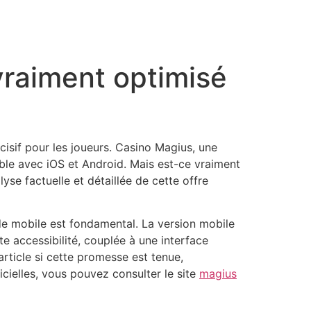
vraiment optimisé
cisif pour les joueurs. Casino Magius, une
ible avec iOS et Android. Mais est-ce vraiment
yse factuelle et détaillée de cette offre
de mobile est fondamental. La version mobile
e accessibilité, couplée à une interface
ticle si cette promesse est tenue,
cielles, vous pouvez consulter le site
magius