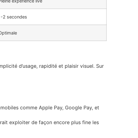
Pleine expérience live
1-2 secondes
Optimale
licité d’usage, rapidité et plaisir visuel. Sur
ns mobiles comme Apple Pay, Google Pay, et
ait exploiter de façon encore plus fine les