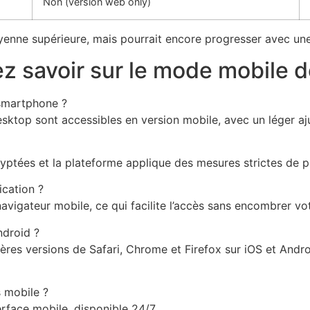
Non (version web only)
yenne supérieure, mais pourrait encore progresser avec une
ez savoir sur le mode mobile 
 smartphone ?
 desktop sont accessibles en version mobile, avec un léger a
ryptées et la plateforme applique des mesures strictes de 
ication ?
avigateur mobile, ce qui facilite l’accès sans encombrer vot
ndroid ?
ières versions de Safari, Chrome et Firefox sur iOS et Andr
s mobile ?
terface mobile, disponible 24/7.