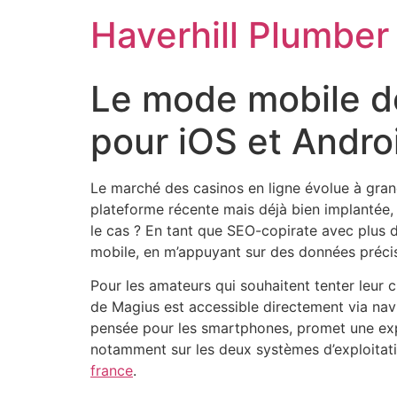
Skip
Haverhill Plumber
to
content
Le mode mobile de
pour iOS et Andro
Le marché des casinos en ligne évolue à grand
plateforme récente mais déjà bien implantée, 
le cas ? En tant que SEO-copirate avec plus de
mobile, en m’appuyant sur des données précise
Pour les amateurs qui souhaitent tenter leur
de Magius est accessible directement via navi
pensée pour les smartphones, promet une expé
notamment sur les deux systèmes d’exploitatio
france
.