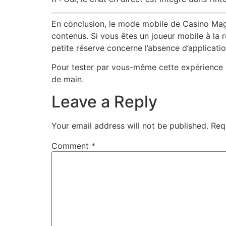
En conclusion, le mode mobile de Casino Magiu
contenus. Si vous êtes un joueur mobile à la 
petite réserve concerne l’absence d’applicatio
Pour tester par vous-même cette expérience
de main.
Leave a Reply
Your email address will not be published.
Req
Comment
*