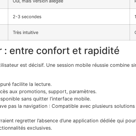
Oui, mais version allégée
2-3 secondes
Très intuitive
 : entre confort et rapidité
lisateur est décisif. Une session mobile réussie combine simp
uré facilite la lecture.
Accès aux promotions, support, paramètres.
isponible sans quitter l’interface mobile.
trave pas la navigation : Compatible avec plusieurs solutio
aient regretter l’absence d’une application dédiée qui pourr
tionnalités exclusives.