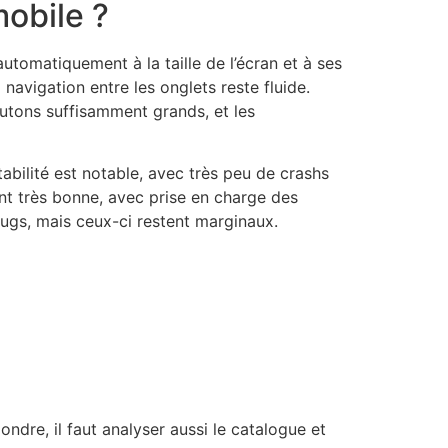
obile ?
utomatiquement à la taille de l’écran et à ses
avigation entre les onglets reste fluide.
outons suffisamment grands, et les
abilité est notable, avec très peu de crashs
ent très bonne, avec prise en charge des
bugs, mais ceux-ci restent marginaux.
ondre, il faut analyser aussi le catalogue et