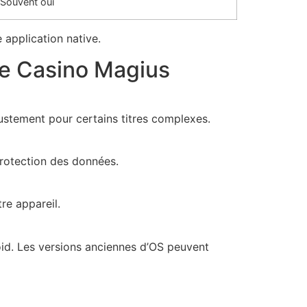
Souvent oui
 application native.
de Casino Magius
justement pour certains titres complexes.
protection des données.
re appareil.
oid. Les versions anciennes d’OS peuvent