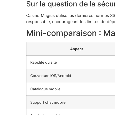
Sur la question de la sécu
Casino Magius utilise les dernières normes SS
responsable, encourageant les limites de dép
Mini-comparaison : Ma
Aspect
Rapidité du site
Couverture iOS/Android
Catalogue mobile
Support chat mobile