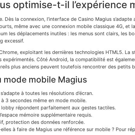
 optimise-t-il l’expérience m
e. Dès la connexion, l’interface de Casino Magius s’adapte a
urts, même avec une connexion mobile classique 4G, et la n
m les déplacements inutiles : les menus sont clairs, les b
ng excessif.
t Chrome, exploitant les dernières technologies HTML5. La st
urs expérimentés. Côté Android, la compatibilité est égalem
eils plus anciens peuvent toutefois rencontrer des petits 
du mode mobile Magius
’adapte à toutes les résolutions d’écran.
 à 3 secondes même en mode mobile.
e lobby répondent parfaitement aux gestes tactiles.
 d’espace mémoire supplémentaire requis.
if, protection des données renforcée.
t-elles à faire de Magius une référence sur mobile ? Pour rép