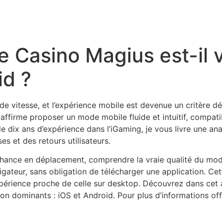
 Casino Magius est-il 
id ?
e vitesse, et l’expérience mobile est devenue un critère dé
affirme proposer un mode mobile fluide et intuitif, compat
 dix ans d’expérience dans l’iGaming, je vous livre une anal
s et des retours utilisateurs.
 chance en déplacement, comprendre la vraie qualité du mo
gateur, sans obligation de télécharger une application. Cett
rience proche de celle sur desktop. Découvrez dans cet ar
n dominants : iOS et Android. Pour plus d’informations offi