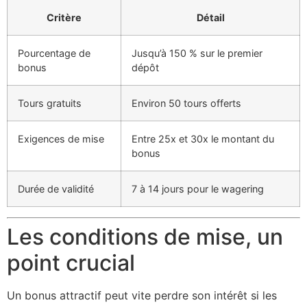
Critère
Détail
Pourcentage de
Jusqu’à 150 % sur le premier
bonus
dépôt
Tours gratuits
Environ 50 tours offerts
Exigences de mise
Entre 25x et 30x le montant du
bonus
Durée de validité
7 à 14 jours pour le wagering
Les conditions de mise, un
point crucial
Un bonus attractif peut vite perdre son intérêt si les