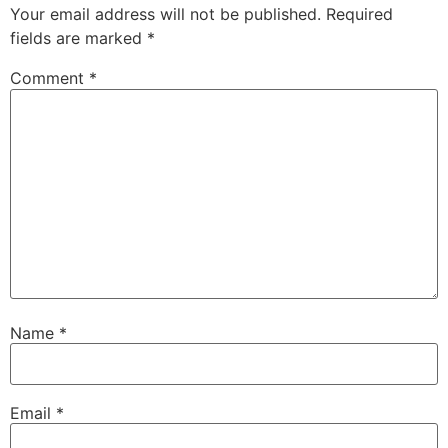
Your email address will not be published.
Required
fields are marked
*
Comment
*
Name
*
Email
*