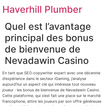
Skip
Haverhill Plumber
to
content
Quel est l’avantage
principal des bonus
de bienvenue de
Nevadawin Casino
En tant que SEO-copywriter expert avec une décennie
d’expérience dans le secteur iGaming, j’analyse
aujourd’hui un aspect clé qui intéresse tout nouveau
joueur : les bonus de bienvenue de Nevadawin Casino.
Cette plateforme, qui s’est fait une place sur le marché
francophone, attire les joueurs par son offre généreuse