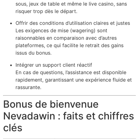
sous, jeux de table et même le live casino, sans
risquer trop dès le départ.
Offrir des conditions d’utilisation claires et justes
Les exigences de mise (wagering) sont
raisonnables en comparaison avec d’autres
plateformes, ce qui facilite le retrait des gains
issus du bonus.
Intégrer un support client réactif
En cas de questions, l’assistance est disponible
rapidement, garantissant une expérience fluide et
rassurante.
Bonus de bienvenue
Nevadawin : faits et chiffres
clés